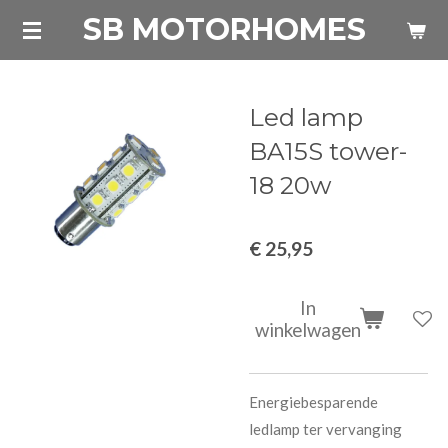
SB MOTORHOMES
Ga
direct
naar
de
Led lamp
hoofdinhoud
BA15S tower-
18 20w
€ 25,95
In
winkelwagen
Energiebesparende
ledlamp ter vervanging