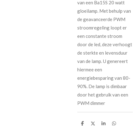
van een Ba15S 20 watt
gloeilamp. Met behulp van
de geavanceerde PWM
stroomregeling loopt er
een constante stroom
door de led, deze verhoogt
de sterkte en levensduur
van de lamp. U genereert
hiermee een
energiebesparing van 80-
90%. De lamp is dimbaar
door het gebruik van een
PWM dimmer
D
D
S
D
e
e
h
e
l
e
a
l