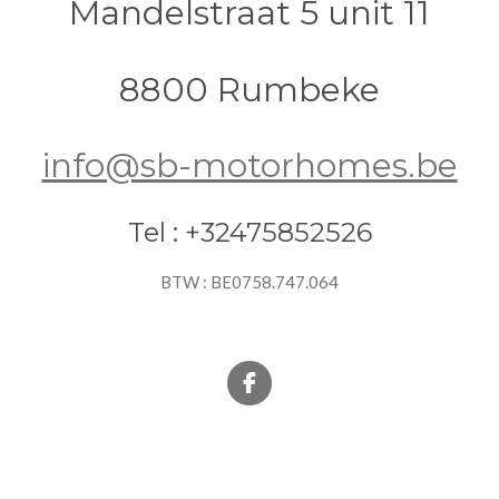
Mandelstraat 5 unit 11
8800 Rumbeke
info@sb-motorhomes.be
Tel : +32475852526
BTW : BE0758.747.064
F
a
c
e
b
o