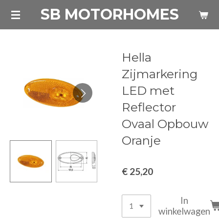
SB MOTORHOMES
Ga
direct
naar
de
Hella
hoofdinhoud
Zijmarkering
LED met
Reflector
Ovaal Opbouw
Oranje
€ 25,20
In
winkelwagen