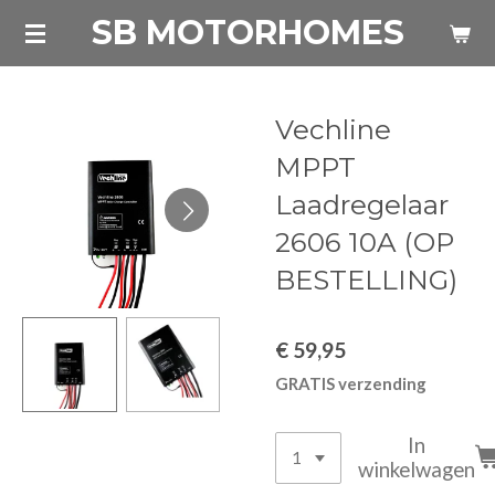
SB MOTORHOMES
Ga
direct
naar
de
Vechline
hoofdinhoud
MPPT
Laadregelaar
2606 10A (OP
BESTELLING)
€ 59,95
GRATIS verzending
In
winkelwagen