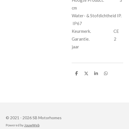
cm
Water- & Stofdichtheid IP.
IP67
Keurmerk. CE
Garantie. 2
jaar
D
D
S
D
e
e
h
e
l
e
a
l
e
l
r
e
n
e
n
© 2021 - 2026 SB Motorhomes
Powered by
JouwWeb