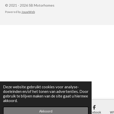
© 2021 - 2026 SB Motorhomes
Powered by
JouwWeb
Deze website gebruikt cookies voor analyse-
doeleinden en/of het tonen van advertenties. Door
gebruik te blijven maken van de site gaat u hiermee
akkoord.
Akkoord
E-mailadres
Telefoonnummer
Kaart
Facebook
Wh