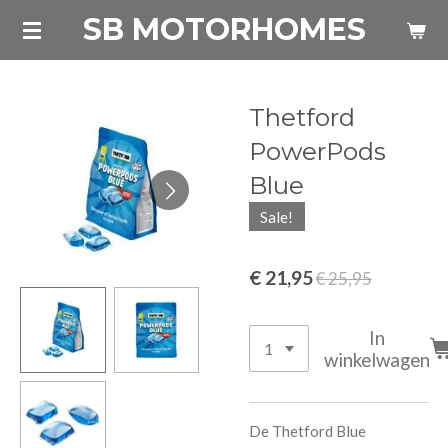
SB MOTORHOMES
Ga
direct
naar
de
Thetford
hoofdinhoud
PowerPods
Blue
Sale!
€ 21,95
€ 25,95
In
winkelwagen
De Thetford Blue