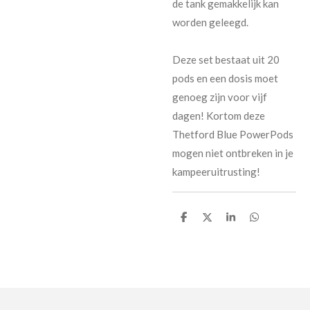
de tank gemakkelijk kan
worden geleegd.
Deze set bestaat uit 20
pods en een dosis moet
genoeg zijn voor vijf
dagen! Kortom deze
Thetford Blue PowerPods
mogen niet ontbreken in je
kampeeruitrusting!
D
D
S
D
e
e
h
e
l
e
a
l
e
l
r
e
n
e
n