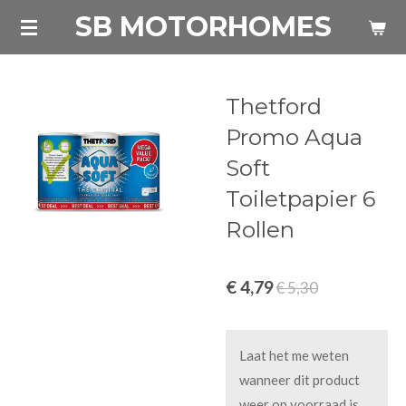
SB MOTORHOMES
Ga
direct
naar
de
Thetford
hoofdinhoud
Promo Aqua
Soft
Toiletpapier 6
Rollen
€ 4,79
€ 5,30
Laat het me weten
wanneer dit product
weer op voorraad is.