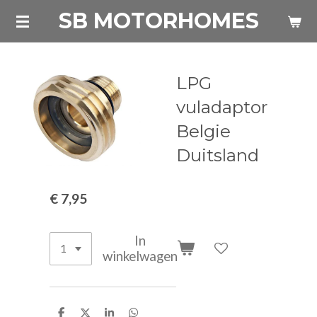
SB MOTORHOMES
Ga
direct
naar
de
LPG
hoofdinhoud
vuladaptor
Belgie
Duitsland
€ 7,95
In
winkelwagen
D
D
S
D