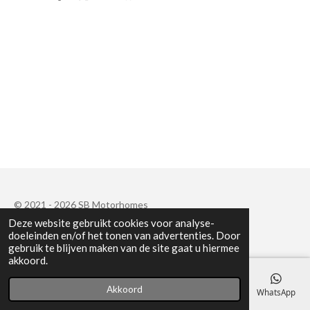
e
e
h
e
l
e
a
l
e
l
r
e
n
e
n
© 2021 - 2026 SB Motorhomes
Deze website gebruikt cookies voor analyse-
Powered by
JouwWeb
doeleinden en/of het tonen van advertenties. Door
gebruik te blijven maken van de site gaat u hiermee
akkoord.
Akkoord
E-mailadres
Telefoonnummer
Kaart
Facebook
WhatsApp