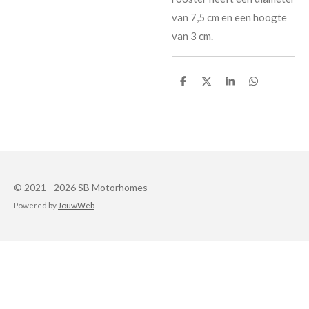
van 7,5 cm en een hoogte
van 3 cm.
D
D
S
D
e
e
h
e
l
e
a
l
e
l
r
e
n
e
n
© 2021 - 2026 SB Motorhomes
Powered by
JouwWeb