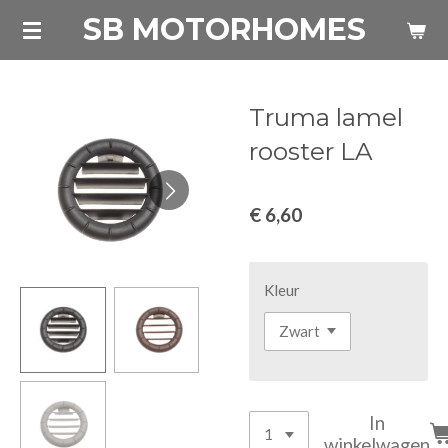
SB MOTORHOMES
Ga
direct
naar
de
Truma lamel
hoofdinhoud
rooster LA
€ 6,60
Kleur
In
winkelwagen