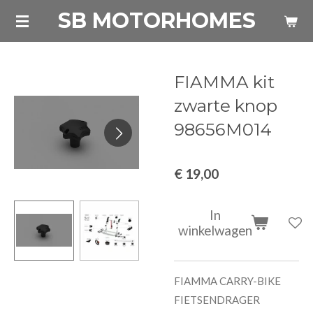
SB MOTORHOMES
Ga
direct
naar
de
FIAMMA kit
hoofdinhoud
zwarte knop
98656M014
€ 19,00
In
winkelwagen
FIAMMA CARRY-BIKE
FIETSENDRAGER