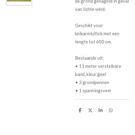
de grond genageld in geval
van lichte wind.
Geschikt voor
knikarmluifels met een
lengte tot 600 cm.
Bestaande uit:
• 11 meter verstelbare
band, kleur geel
• 2 grondpennen
• 1 spanningsveer
D
D
S
D
e
e
h
e
l
e
a
l
e
l
r
e
n
e
n