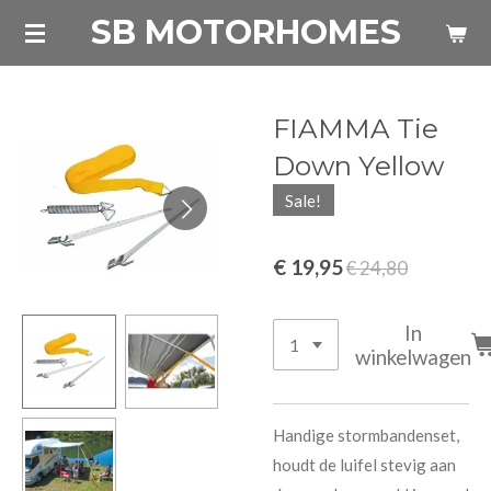
SB MOTORHOMES
Ga
direct
naar
de
FIAMMA Tie
hoofdinhoud
Down Yellow
Sale!
€ 19,95
€ 24,80
In
winkelwagen
Handige stormbandenset,
houdt de luifel stevig aan