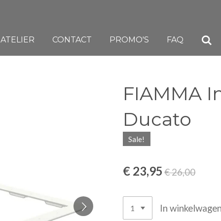
ATELIER
CONTACT
PROMO'S
FAQ
FIAMMA I
Ducato
Sale!
€ 23,95
€ 26,00
In winkelwage