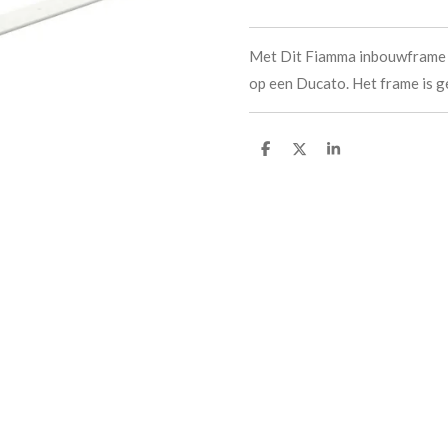
Met Dit Fiamma inbouwframe k
op een Ducato. Het frame is 
D
D
S
e
e
h
l
e
a
e
l
r
n
e