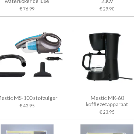
waterkoker de luxe
230v
€ 76,99
€ 29,90
estic MS-100 stofzuiger
Mestic MK-60
koffiezetapparaat
€ 43,95
€ 23,95