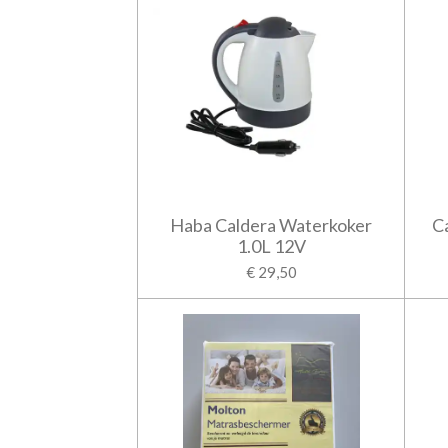
Haba Caldera Waterkoker
C
1.0L 12V
€ 29,50