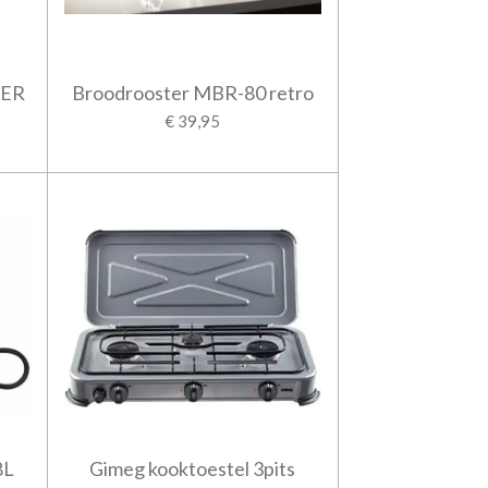
NER
Broodrooster MBR-80 retro
€ 39,95
8L
Gimeg kooktoestel 3pits