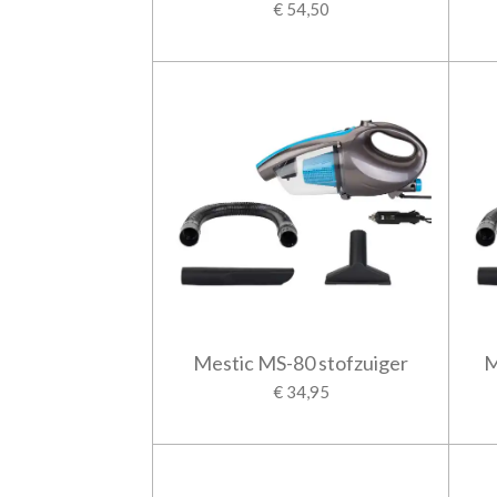
€ 54,50
Mestic MS-80 stofzuiger
M
€ 34,95